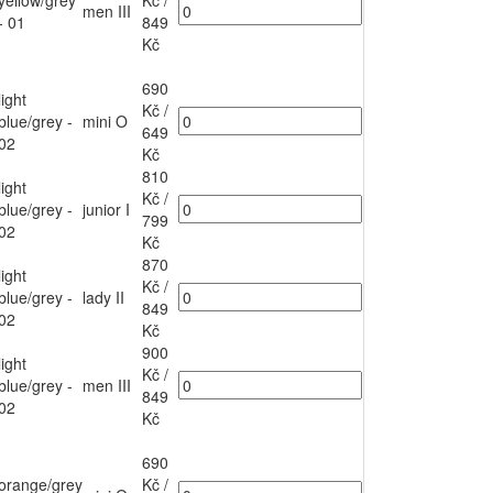
yellow/grey
Kč
/
men III
- 01
849
Kč
690
light
Kč
/
blue/grey -
mini O
649
02
Kč
810
light
Kč
/
blue/grey -
junior I
799
02
Kč
870
light
Kč
/
blue/grey -
lady II
849
02
Kč
900
light
Kč
/
blue/grey -
men III
849
02
Kč
690
orange/grey
Kč
/