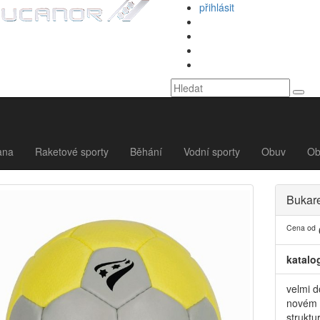
přihlásit
ana
Raketové sporty
Běhání
Vodní sporty
Obuv
Ob
Bukare
Cena od
katalo
velmi d
novém 
struktu