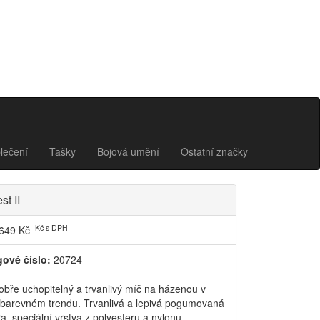
lečení
Tašky
Bojová umění
Ostatní značky
st II
Kč s DPH
649 Kč
gové číslo:
20724
obře uchopitelný a trvanlivý míč na házenou v
barevném trendu. Trvanlivá a lepivá pogumovaná
ra, speciální vrstva z polyesteru a nylonu.