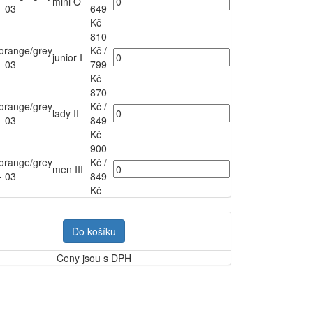
mini O
- 03
649
Kč
810
orange/grey
Kč
/
junior I
- 03
799
Kč
870
orange/grey
Kč
/
lady II
- 03
849
Kč
900
orange/grey
Kč
/
men III
- 03
849
Kč
Do košíku
Ceny jsou s DPH