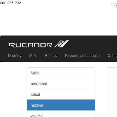
602 285 202
Doplňky
Míče
Fitness
Neoprény a bandáže
Ochr
Míče
basketbal
fotbal
házená
volejbal