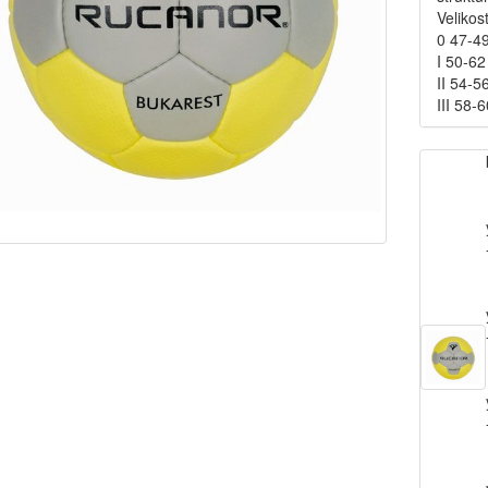
Velikos
0 47-4
I 50-62
II 54-5
III 58-