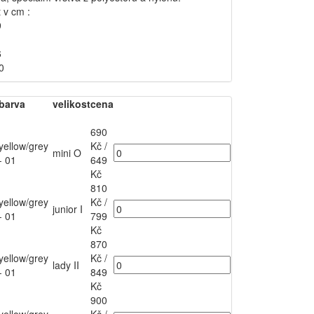
t v cm :
9
6
60
barva
velikost
cena
690
yellow/grey
Kč
/
mini O
- 01
649
Kč
810
yellow/grey
Kč
/
junior I
- 01
799
Kč
870
yellow/grey
Kč
/
lady II
- 01
849
Kč
900