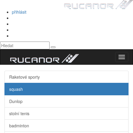
přihlásit
Toggl
naviga
Raketové sporty
squash
Dunlop
stolní tenis
badminton