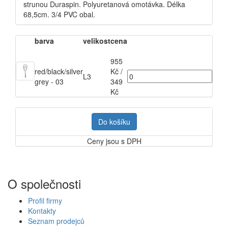
strunou Duraspin. Polyuretanová omotávka. Délka
68,5cm. 3/4 PVC obal.
barva
velikost
cena
955
red/black/silver
Kč
/
L3
grey - 03
349
Kč
Do košíku
Ceny jsou s DPH
O společnosti
Profil firmy
Kontakty
Seznam prodejců