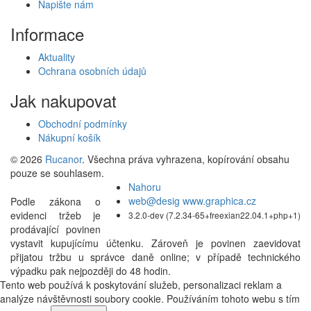
Napište nám
Informace
Aktuality
Ochrana osobních údajů
Jak nakupovat
Obchodní podmínky
Nákupní košík
© 2026
Rucanor
. Všechna práva vyhrazena, kopírování obsahu
pouze se souhlasem.
Nahoru
web@desig www.graphica.cz
Podle zákona o
evidenci tržeb je
3.2.0-dev (7.2.34-65+freexian22.04.1+php+1)
prodávající povinen
vystavit kupujícímu účtenku. Zároveň je povinen zaevidovat
přijatou tržbu u správce daně online; v případě technického
výpadku pak nejpozději do 48 hodin.
Tento web používá k poskytování služeb, personalizaci reklam a
analýze návštěvnosti soubory cookie. Používáním tohoto webu s tím