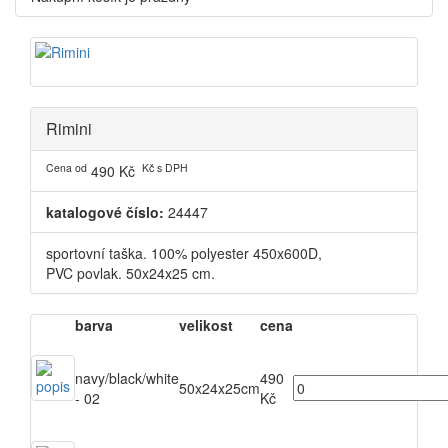
Rimini
Cena od
Kč s DPH
490 Kč
katalogové číslo:
24447
sportovní taška. 100% polyester 450x600D,
PVC povlak. 50x24x25 cm.
barva
velikost
cena
navy/black/white
490
50x24x25cm
- 02
Kč