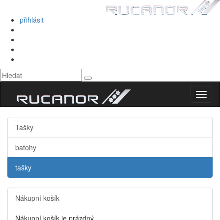
přihlásit
Toggl
naviga
Tašky
batohy
tašky
Nákupní košík
Nákupní košík je prázdný