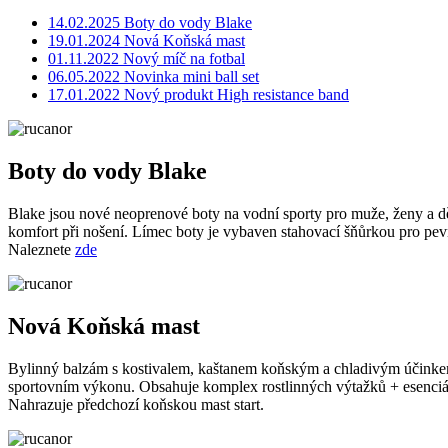
14.02.2025 Boty do vody Blake
19.01.2024 Nová Koňská mast
01.11.2022 Nový míč na fotbal
06.05.2022 Novinka mini ball set
17.01.2022 Nový produkt High resistance band
Boty do vody Blake
Blake jsou nové neoprenové boty na vodní sporty pro muže, ženy a dě
komfort při nošení. Límec boty je vybaven stahovací šňůrkou pro pe
Naleznete
zde
Nová Koňská mast
Bylinný balzám s kostivalem, kaštanem koňským a chladivým účinke
sportovním výkonu. Obsahuje komplex rostlinných výtažků + esenciální
Nahrazuje předchozí koňskou mast start.