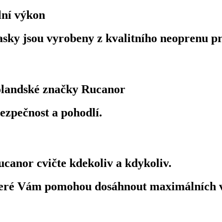
lní výkon
asky jsou vyrobeny z kvalitního neoprenu pr
olandské značky Rucanor
ezpečnost a pohodlí.
ucanor cvičte kdekoliv a kdykoliv.
 které Vám pomohou dosáhnout maximálních 