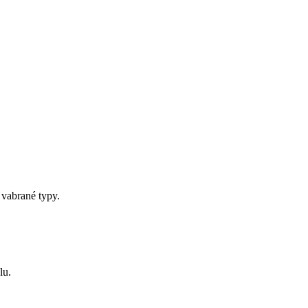
 vabrané typy.
lu.