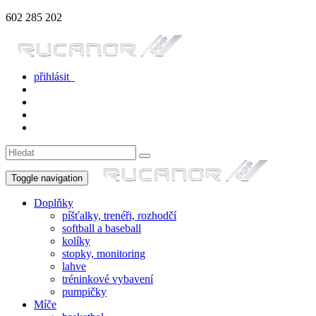
602 285 202
přihlásit
Toggle navigation
Doplňky
píšťalky, trenéři, rozhodčí
softball a baseball
kolíky
stopky, monitoring
lahve
tréninkové vybavení
pumpičky
Míče