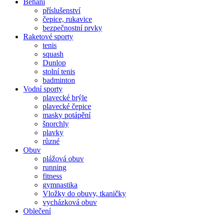
Běhání
příslušenství
čepice, rukavice
bezpečnostní prvky
Raketové sporty
tenis
squash
Dunlop
stolní tenis
badminton
Vodní sporty
plavecké brýle
plavecké čepice
masky potápění
šnorchly
plavky
různé
Obuv
plážová obuv
running
fitness
gymnastika
Vložky do obuvy, tkaničky
vycházková obuv
Oblečení