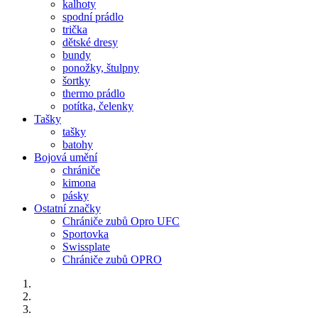
kalhoty
spodní prádlo
trička
dětské dresy
bundy
ponožky, štulpny
šortky
thermo prádlo
potítka, čelenky
Tašky
tašky
batohy
Bojová umění
chrániče
kimona
pásky
Ostatní značky
Chrániče zubů Opro UFC
Sportovka
Swissplate
Chrániče zubů OPRO