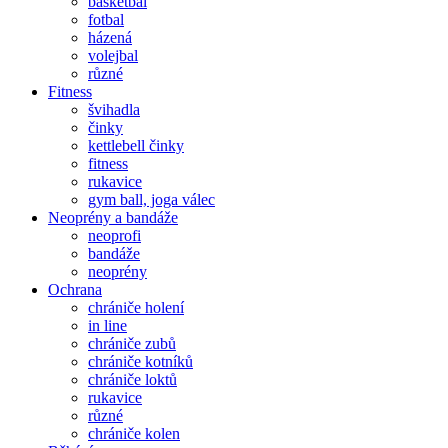
basketbal
fotbal
házená
volejbal
různé
Fitness
švihadla
činky
kettlebell činky
fitness
rukavice
gym ball, joga válec
Neoprény a bandáže
neoprofi
bandáže
neoprény
Ochrana
chrániče holení
in line
chrániče zubů
chrániče kotníků
chrániče loktů
rukavice
různé
chrániče kolen