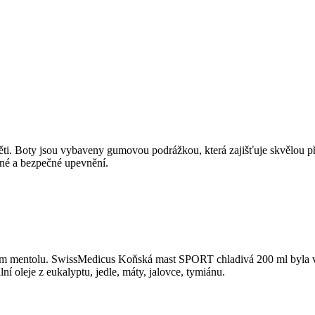
ti. Boty jsou vybaveny gumovou podrážkou, která zajišťuje skvělou př
vné a bezpečné upevnění.
m mentolu. SwissMedicus Koňská mast SPORT chladivá 200 ml byla vyt
 oleje z eukalyptu, jedle, máty, jalovce, tymiánu.