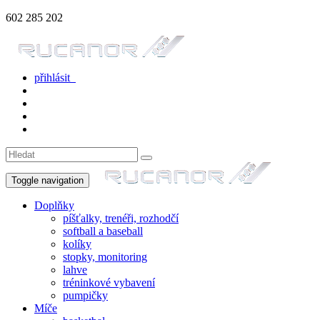
602 285 202
přihlásit
Toggle navigation
Doplňky
píšťalky, trenéři, rozhodčí
softball a baseball
kolíky
stopky, monitoring
lahve
tréninkové vybavení
pumpičky
Míče