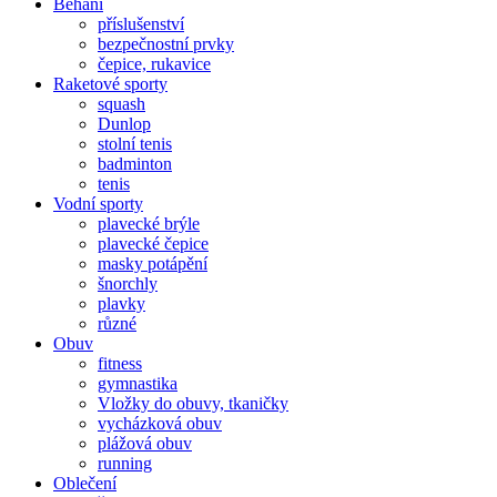
Běhání
příslušenství
bezpečnostní prvky
čepice, rukavice
Raketové sporty
squash
Dunlop
stolní tenis
badminton
tenis
Vodní sporty
plavecké brýle
plavecké čepice
masky potápění
šnorchly
plavky
různé
Obuv
fitness
gymnastika
Vložky do obuvy, tkaničky
vycházková obuv
plážová obuv
running
Oblečení