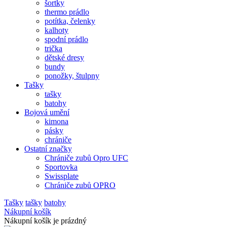
šortky
thermo prádlo
potítka, čelenky
kalhoty
spodní prádlo
trička
dětské dresy
bundy
ponožky, štulpny
Tašky
tašky
batohy
Bojová umění
kimona
pásky
chrániče
Ostatní značky
Chrániče zubů Opro UFC
Sportovka
Swissplate
Chrániče zubů OPRO
Tašky
tašky
batohy
Nákupní košík
Nákupní košík je prázdný