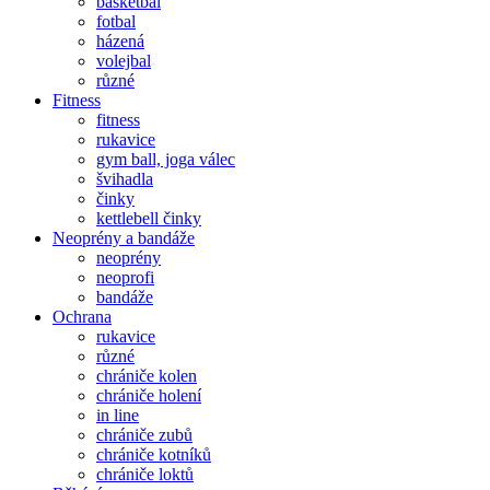
basketbal
fotbal
házená
volejbal
různé
Fitness
fitness
rukavice
gym ball, joga válec
švihadla
činky
kettlebell činky
Neoprény a bandáže
neoprény
neoprofi
bandáže
Ochrana
rukavice
různé
chrániče kolen
chrániče holení
in line
chrániče zubů
chrániče kotníků
chrániče loktů