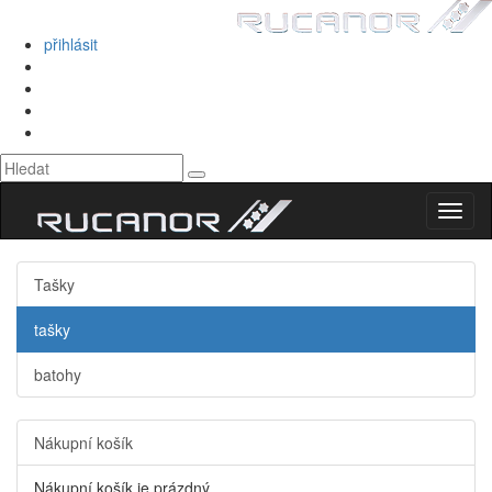
přihlásit
Toggl
naviga
Tašky
tašky
batohy
Nákupní košík
Nákupní košík je prázdný