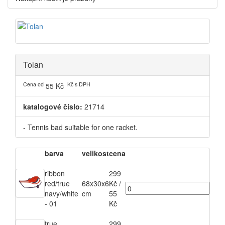
Tolan
Cena od
Kč s DPH
55 Kč
katalogové číslo:
21714
- Tennis bad suitable for one racket.
barva
velikost
cena
ribbon
299
red/true
68x30x6
Kč
/
navy/white
cm
55
- 01
Kč
true
299